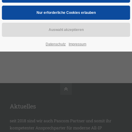
em Tastendruck eingeschaltet. Dies schreckt ungebetene
te wirksam ab.
aubssteuerung
: Sie simuliert Anwesenheit, indem sie
euchtung, Jalousien und Rollläden zeitabängig steuert.
Datenschutz
Impressum
Aktuelles
seit 2018 sind wir auch
Pascom Partner
und somit ihr
kompetenter Ansprechparter für moderne All-IP