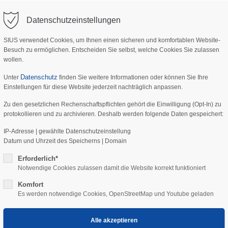
Datenschutzeinstellungen
t
Get in touch
SIUS verwendet Cookies, um Ihnen einen sicheren und komfortablen Website-
Home
KNX
Anwendung
Besuch zu ermöglichen. Entscheiden Sie selbst, welche Cookies Sie zulassen
 dolor sit amet:
Cybersteel Inc.
wollen.
376-293 City Road, Suite 600
San Francisco, CA 94102
Datenschutz
Unter
finden Sie weitere Informationen oder können Sie Ihre
Einstellungen für diese Website jederzeit nachträglich anpassen.
h
Zu den gesetzlichen Rechenschaftspflichten gehört die Einwilligung (Opt-In) zu
Have any questions?
/ 365days
protokollieren und zu archivieren. Deshalb werden folgende Daten gespeichert:
+44 1234 567 890
IP-Adresse | gewählte Datenschutzeinstellung
NX vermittelt ein Gefühl der Sicher
Drop us a line
Datum und Uhrzeit des Speicherns | Domain
info@yourdomain.com
pport for our customers
Erforderlich*
:00am - 5:00pm
(GMT +1)
herheit
Notwendige Cookies zulassen damit die Website korrekt funktioniert
: Einbruch, Feuer, Rauch, Gas und Wasserschaden
den erkannt und gemeldet. Dank der Kamera in der
Komfort
Es werden notwendige Cookies, OpenStreetMap und Youtube geladen
sprechanlage ist jederzeit klar, wer vor der Tür steht.
ikschaltung
: Die Beleuchtung im ganzen Haus wird mit